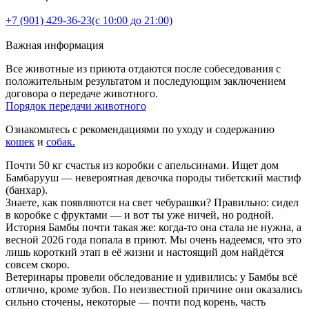
+7 (901) 429-36-23
(с 10:00 до 21:00)
Важная информация
Все животные из приюта отдаются после собеседования с
положительным результатом и последующим заключением
договора о передаче животного.
Порядок передачи животного
Ознакомьтесь с рекомендациями по уходу и содержанию
кошек
и
собак.
Почти 50 кг счастья из коробки с апельсинами. Ищет дом
Бамбарууш — невероятная девочка породы тибетский мастиф
(банхар).
Знаете, как появляются на свет чебурашки? Правильно: сидел
в коробке с фруктами — и вот ты уже ничей, но родной.
История Бамбы почти такая же: когда-то она стала не нужна, а
весной 2026 года попала в приют. Мы очень надеемся, что это
лишь короткий этап в её жизни и настоящий дом найдётся
совсем скоро.
Ветеринары провели обследование и удивились: у Бамбы всё
отлично, кроме зубов. По неизвестной причине они оказались
сильно сточены, некоторые — почти под корень, часть