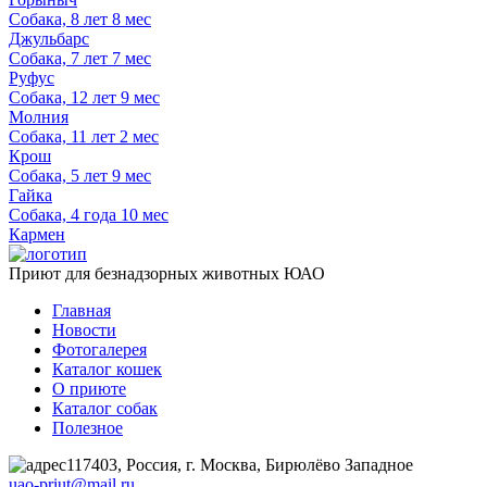
Собака, 8 лет 8 мес
Джульбарс
Собака, 7 лет 7 мес
Руфус
Собака, 12 лет 9 мес
Молния
Собака, 11 лет 2 мес
Крош
Собака, 5 лет 9 мес
Гайка
Собака, 4 года 10 мес
Кармен
Приют для безнадзорных животных ЮАО
Главная
Новости
Фотогалерея
Каталог кошек
О приюте
Каталог собак
Полезное
117403, Россия, г. Москва, Бирюлёво Западное
uao-priut@mail.ru