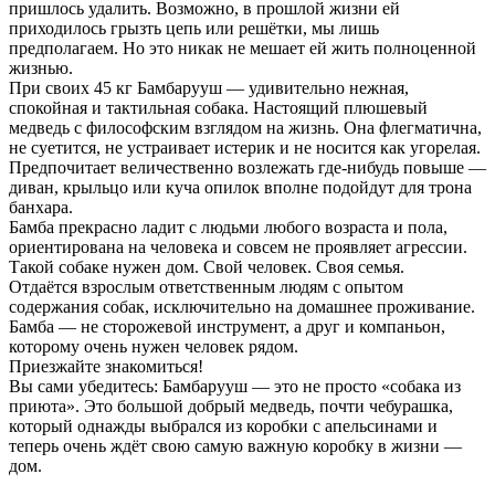
пришлось удалить. Возможно, в прошлой жизни ей
приходилось грызть цепь или решётки, мы лишь
предполагаем. Но это никак не мешает ей жить полноценной
жизнью.
При своих 45 кг Бамбарууш — удивительно нежная,
спокойная и тактильная собака. Настоящий плюшевый
медведь с философским взглядом на жизнь. Она флегматична,
не суетится, не устраивает истерик и не носится как угорелая.
Предпочитает величественно возлежать где-нибудь повыше —
диван, крыльцо или куча опилок вполне подойдут для трона
банхара.
Бамба прекрасно ладит с людьми любого возраста и пола,
ориентирована на человека и совсем не проявляет агрессии.
Такой собаке нужен дом. Свой человек. Своя семья.
Отдаётся взрослым ответственным людям с опытом
содержания собак, исключительно на домашнее проживание.
Бамба — не сторожевой инструмент, а друг и компаньон,
которому очень нужен человек рядом.
Приезжайте знакомиться!
Вы сами убедитесь: Бамбарууш — это не просто «собака из
приюта». Это большой добрый медведь, почти чебурашка,
который однажды выбрался из коробки с апельсинами и
теперь очень ждёт свою самую важную коробку в жизни —
дом.