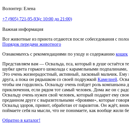
Волонтер: Елена
+7 (905) 721-95-93
(с 10:00 до 21:00)
Важная информация
Все животные из приюта отдаются после собеседования с пол
Порядок передачи животного
Ознакомьтесь с рекомендациями по уходу и содержанию
кошек
Представляем вам — Освальда, пса, который в душе остаётся т
шубке цвета горького шоколада с карамельными подпалинами,
Это очень жизнерадостный, активный, ласковый мальчик. Ему в
друга, а пока он рядышком со своей подружкой
Камелией
. Осв
чтобы им гордились. Освальду очень пойдет роль компаньона для
приключения, если рядом тот самый человек. Дома же он с ра
Освальду очень нужен свой человек, который подарит ему свою
преданном друге с выразительными «бровями», которые говорят
Освальд здоров, привит, обработан от паразитов. Он ждёт, вн
поймаете себя на мысли, что не понимаете, как вообще жили бе
Обратно в каталог!