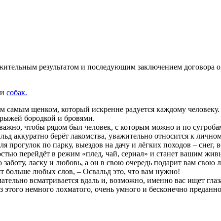
ожительным результатом и последующим заключением договора о
и
собак.
ем самым щенком, который искренне радуется каждому человеку.
 рыжей бородкой и бровями.
ажно, чтобы рядом был человек, с которым можно и по сугробам 
альд аккуратно берёт лакомства, уважительно относится к личном
 прогулок по парку, выездов на дачу и лёгких походов – снег, в
достью перейдёт в режим «плед, чай, сериал» и станет вашим жи
 заботу, ласку и любовь, а он в свою очередь подарит вам свою
 больше любых слов, – Освальд это, что вам нужно!
имательно всматривается вдаль и, возможно, именно вас ищет гл
з этого немного лохматого, очень умного и бесконечно преданно