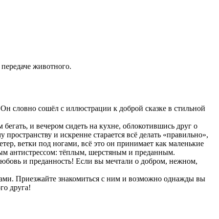
 передаче животного.
 Он словно сошёл с иллюстрации к доброй сказке в стильной
бегать, и вечером сидеть на кухне, облокотившись друг о
у пространству и искренне старается всё делать «правильно»,
етер, ветки под ногами, всё это он принимает как маленькие
вым антистрессом: тёплым, шерстяным и преданным.
 любовь и преданность! Если вы мечтали о добром, нежном,
азами. Приезжайте знакомиться с ним и возможно однажды вы
го друга!